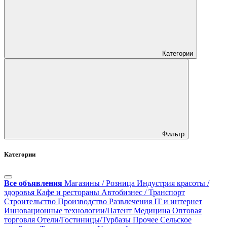
Категории
Фильтр
Категории
Все объявления
Магазины / Розница
Индустрия красоты /
здоровья
Кафе и рестораны
Автобизнес / Транспорт
Строительство
Производство
Развлечения
IT и интернет
Инновационные технологии/Патент
Медицина
Оптовая
торговля
Отели/Гостиницы/Турбазы
Прочее
Сельское